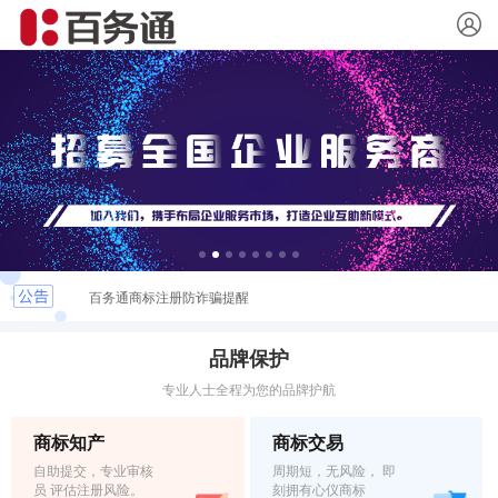
百务通启用品牌域名baiwutong.cn
百务通商标注册防诈骗提醒
3000.CN五一劳动节放假通知
品牌保护
专业人士全程为您的品牌护航
到付邮费骗局又来了！商标局呼吁提高警惕！
商标知产
商标交易
团结抗疫，百务通再推新政策让利支持中小企业！
自助提交，专业审核
周期短，无风险， 即
员 评估注册风险。
刻拥有心仪商标